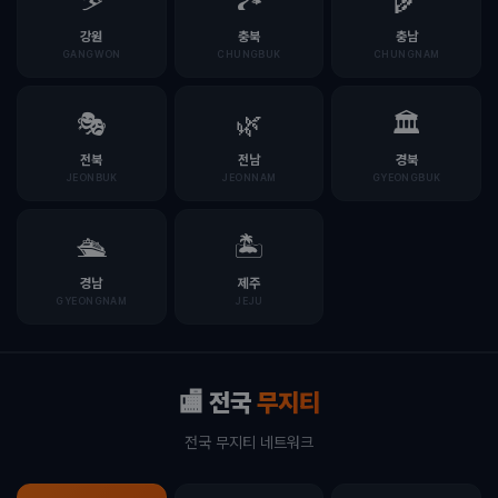
⛷️
🏞️
🌾
강원
충북
충남
GANGWON
CHUNGBUK
CHUNGNAM
🎭
🌿
🏛️
전북
전남
경북
JEONBUK
JEONNAM
GYEONGBUK
🛳️
🏝️
경남
제주
GYEONGNAM
JEJU
🏬 전국
무지티
전국 무지티 네트워크