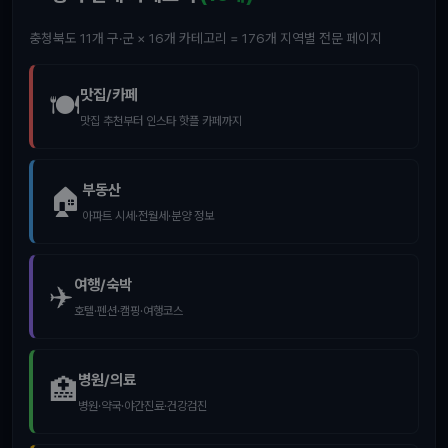
충청북도 11개 구·군 × 16개 카테고리 = 176개 지역별 전문 페이지
맛집/카페
🍽️
맛집 추천부터 인스타 핫플 카페까지
부동산
🏠
아파트 시세·전월세·분양 정보
여행/숙박
✈️
호텔·펜션·캠핑·여행코스
병원/의료
🏥
병원·약국·야간진료·건강검진