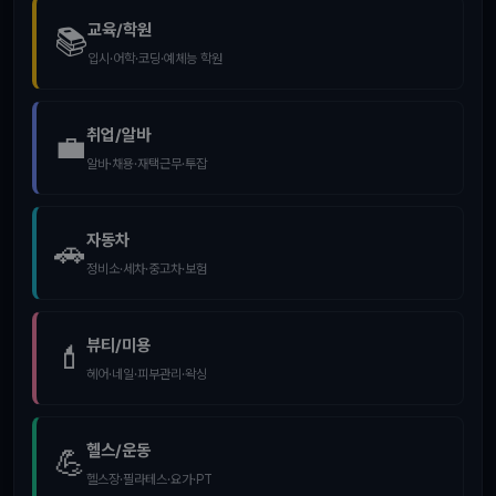
교육/학원
📚
입시·어학·코딩·예체능 학원
취업/알바
💼
알바·채용·재택근무·투잡
자동차
🚗
정비소·세차·중고차·보험
뷰티/미용
💄
헤어·네일·피부관리·왁싱
헬스/운동
💪
헬스장·필라테스·요가·PT