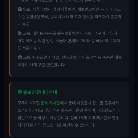
역별로 크게 다르므로, 구·동 단위 비교가 필수입니다.
🏥 의료:
서울대병원, 삼성서울병원, 세브란스병원 등 국내 최고
수준 종합병원부터, 동네마다 내과·치과·한의원·피부과가 촘촘하
게 분포.
📚 교육:
대치동·목동·중계동 3대 학원가 비롯, 각 구마다 입시·
어학·예체능 학원 밀집. 서울대·연세대·고려대 등 국내 최고 대학
도 서울에 위치.
🚇 교통:
1~9호선 지하철, 신분당선, 경의중앙선 등 촘촘한 대중
교통이 11개 구를 연결합니다.
💬 충북 커뮤니티 안내
모두의백화점
충북 게시판
에서 동네 이웃들과 정보를 공유하세
요. 16개 카테고리별 전문 게시판이 운영 중이며, 비회원도 닉네
임만으로 글 작성이 가능합니다. 전국 16개 지역 게시판과 연동
되어 다른 지역 정보도 바로 확인할 수 있습니다.