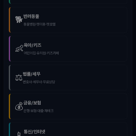
반려동물
🐕
동물병원·펫미용·펫호텔
육아/키즈
👶
어린이집·유치원·키즈카페
법률/세무
⚖️
변호사·세무사·무료상담
금융/보험
💰
은행·보험·대출·재테크
통신/인터넷
📱