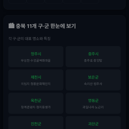
🏙️ 충북 11개 구·군 한눈에 보기
각 구·군의 대표 명소와 특징
청주시
충주시
무심천·수암골벽화마을
충주호·중앙탑
제천시
보은군
의림지·청풍문화재단지
속리산·법주사
옥천군
영동군
장계관광지·정지용생가
과일나라·노근리
진천군
괴산군