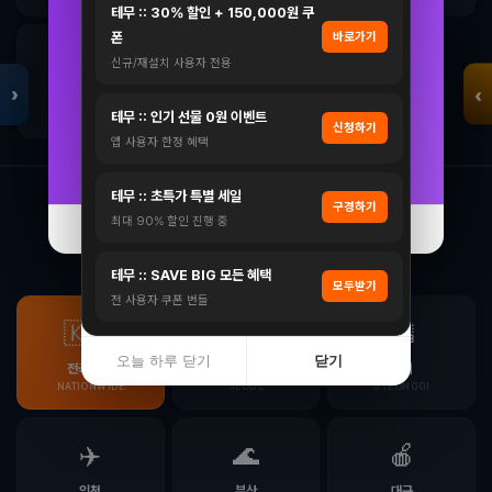
테무 :: 30% 할인 + 150,000원 쿠
900리터급 852L
트리아티 가스핏 유산균 덴마크 100억 배에 가스 프로바
폰
바로가기
1,739,999원
🛳️
🏝️
이오틱스 30…
신규/재설치 사용자 전용
1,299,000원
›
‹
25%
경남
제주
자세히 보기 →
테무 :: 인기 선물 0원 이벤트
GYEONGNAM
JEJU
신청하기
앱 사용자 한정 혜택
자세히 보기 →
오늘 하루 닫기
닫기
테무 :: 초특가 특별 세일
구경하기
🏬 전국
최저가마켓
최대 90% 할인 진행 중
오늘 하루 닫기
닫기
전국 최저가마켓 네트워크
테무 :: SAVE BIG 모든 혜택
모두받기
입점 · 제휴 문의
전 사용자 쿠폰 번들
🇰🇷
🏙️
🌆
오늘 하루 닫기
닫기
전국 통합
서울
경기
NATIONWIDE
SEOUL
GYEONGGI
✈️
🌊
🍎
인천
부산
대구