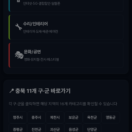
인터넷·5G·결합할인·알뜰폰
수리/인테리어
🔧
인테리어·도배·배관·에어컨
문화/공연
🎭
영화·뮤지컬·전시·페스티벌
📍 충북 11개 구·군 바로가기
각 구·군을 클릭하면 해당 지역의 16개 카테고리를 확인할 수 있습니다
청주시
충주시
제천시
보은군
옥천군
영동군
증평군
진천군
괴산군
음성군
단양군