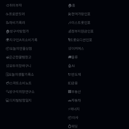
🎨취미부자
🏠홈
☕프로딴짓러
🎤현역가왕인포
📝하비기록러
🎶미스트롯인포
🏠방구석탐험가
💰정부지원금인포
🌍지구인A의소비기록
🎙️트롯오디션인포
📦오늘의만물상점
🛒이커머스
🍯은근한꿀템창고
🚚물류
🛒모두의장바구니
🤖AI
🗓️오늘의생활기록소
🔌반도체
💳스마트소비노트
💵금융
🔍방구석취향연구소
🏢부동산
💻디지털탐험일지
🚗자동차
⚡에너지
📦이사
💍웨딩