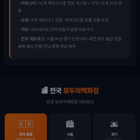
•
커뮤니티:
16개 카테고리별 전문 게시판 + 전국 16개 지역 연
동
•
쇼핑:
쿠팡 파트너스 연동, 카테고리별 맞춤 상품 추천
•
지도:
네이버지도·카카오맵·구글맵 바로가기
•
전국 네트워크:
서울·부산·경기·인천·대구·대전·광주·울산·강원·
충북·충남·전북·전남·경북·경남·제주
🏬 전국
모두의백화점
전국 모두의백화점 네트워크
🇰🇷
🏙️
🌆
전국 통합
서울
경기
NATIONWIDE
SEOUL
GYEONGGI