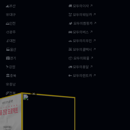
🌊부산
🚚 모두의이사 ↗
🌸대구
💒 모두의웨딩카 ↗
🌅인천
🏕️ 모두의캠핑카 ↗
🎨광주
🚌 모두의버스 ↗
🔬대전
🚗 모두의리무진 ↗
🏭울산
🚕 모두의콜택시 ↗
🏙️경기
📦 모두의화물 ↗
⛷️강원
🚛 모두의용달 ↗
🏛️충북
🔑 모두의렌트카 ↗
🌸충남
🌾전북
✕
🌿전남
🍎경북
⛵경남
🏝️제주