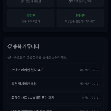
생거진천·종박물관
산막이옛길·괴산고추
음성군
단양군
꽃동네·미르밸리
도담삼봉·만천하스카이워크
📋 충북 커뮤니티
동네 주민들과 생활정보를 실시간 공유하세요
수안보 에어컨 설치 후기
바디케어 · 02-21
옥천 입시학원 추천
자전거맨 · 02-21
고양이 사료 LG 8개월 급여 후기
실시간 · 02-21