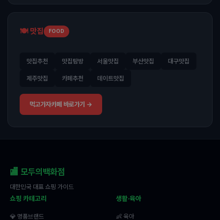
🍽️ 맛집
FOOD
맛집추천
맛집탐방
서울맛집
부산맛집
대구맛집
제주맛집
카페추천
데이트맛집
먹고가자카페 바로가기 →
🏬 모두의백화점
대한민국 대표 쇼핑 가이드
쇼핑 카테고리
생활·육아
💎 명품브랜드
👶 육아