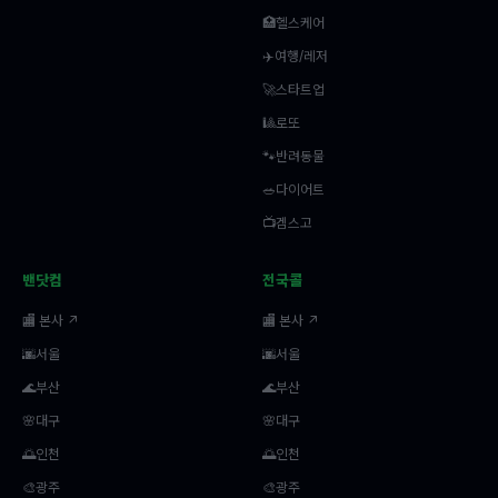
🏥헬스케어
✈️여행/레저
🚀스타트업
🎱로또
🐾반려동물
🥗다이어트
📺겜스고
밴닷컴
전국콜
🏬 본사 ↗
🏬 본사 ↗
🌆서울
🌆서울
🌊부산
🌊부산
🌸대구
🌸대구
🌅인천
🌅인천
🎨광주
🎨광주