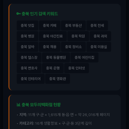
🔑 충북 인기 검색 키워드
충북 맛집
충북 카페
충북 부동산
충북 전세
충북 병원
충북 야간진료
충북 학원
충북 과외
충북 알바
충북 채용
충북 정비소
충북 미용실
충북 헬스장
충북 동물병원
충북 어린이집
충북 변호사
충북 은행
충북 인터넷
충북 인테리어
충북 영화관
📊 충북 모두의백화점 현황
•
지역:
11개 구·군 × 1,615개 동·읍·면 = 약 26,016개 페이지
•
카테고리:
16개 생활정보 × 구·군·동 3단계 깊이