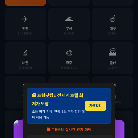
✈️
🌊
🍎
인천
부산
대구
INCHEON
BUSAN
DAEGU
🔬
🎨
🏭
대전
광주
울산
DAEJEON
GWANGJU
ULSAN
⛷️
🏞️
🌾
🏨 트립닷컴 :: 전 세계 호텔 최
강원
충북
충남
GANGWON
CHUNGBUK
CHUNGNAM
저가 보장
가격확인
모두의백화점
오늘 마감 임박! 단독 8% 추가 할인 혜
명품 · 패션 · 생활
택 적용 가능
🎭
🌿
🏛️
총집합 보기
🛍️ TEMU 실시간 인기 혜택
전북
전남
경북
삼성 비스포크 RS84DB5002CW 양문형 냉장고
JEONBUK
JEONNAM
GYEONGBUK