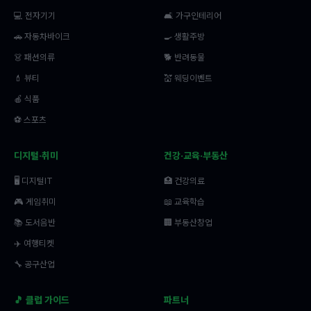
💻 전자기기
🛋️ 가구인테리어
🚗 자동차바이크
🍳 생활주방
👗 패션의류
🐕 반려동물
💄 뷰티
💒 웨딩이벤트
🍎 식품
⚽ 스포츠
디지털·취미
건강·교육·부동산
🖥️ 디지털IT
🏥 건강의료
🎮 게임취미
📖 교육학습
📚 도서음반
🏢 부동산창업
✈️ 여행티켓
🔧 공구산업
🎵 클럽 가이드
파트너