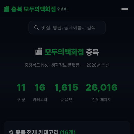
🏬 충북 모두의백화점
충청북도
🔍
🏬
모두의백화점
충북
충청북도 No.1 생활정보 플랫폼 — 2026년 최신
11
16
1,615
26,016
구·군
카테고리
동·읍·면
전체 페이지
📂 충북 전체 카테고리
(16개)