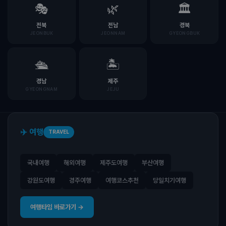
🎭
🌿
🏛️
전북
전남
경북
JEONBUK
JEONNAM
GYEONGBUK
🛳️
🏝️
경남
제주
GYEONGNAM
JEJU
✈️ 여행
TRAVEL
국내여행
해외여행
제주도여행
부산여행
강원도여행
경주여행
여행코스추천
당일치기여행
여행타임 바로가기 →