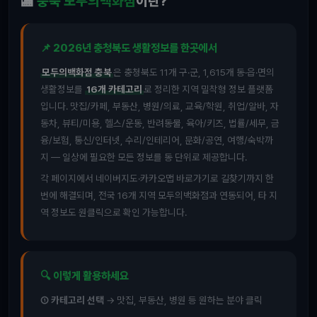
🏬
충북 모두의백화점
이란?
📌 2026년 충청북도 생활정보를 한곳에서
모두의백화점 충북
은 충청북도 11개 구·군, 1,615개 동·읍·면의
생활정보를
16개 카테고리
로 정리한 지역 밀착형 정보 플랫폼
입니다. 맛집/카페, 부동산, 병원/의료, 교육/학원, 취업/알바, 자
동차, 뷰티/미용, 헬스/운동, 반려동물, 육아/키즈, 법률/세무, 금
융/보험, 통신/인터넷, 수리/인테리어, 문화/공연, 여행/숙박까
지 — 일상에 필요한 모든 정보를 동 단위로 제공합니다.
각 페이지에서 네이버지도·카카오맵 바로가기로 길찾기까지 한
번에 해결되며, 전국 16개 지역 모두의백화점과 연동되어, 타 지
역 정보도 원클릭으로 확인 가능합니다.
🔍 이렇게 활용하세요
① 카테고리 선택
→ 맛집, 부동산, 병원 등 원하는 분야 클릭