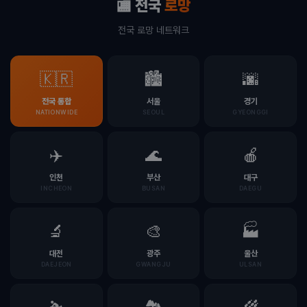
🏬 전국
로망
전국 로망 네트워크
🇰🇷
🏙️
🌆
전국 통합
서울
경기
NATIONWIDE
SEOUL
GYEONGGI
✈️
🌊
🍎
인천
부산
대구
INCHEON
BUSAN
DAEGU
🔬
🎨
🏭
대전
광주
울산
DAEJEON
GWANGJU
ULSAN