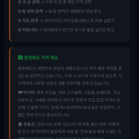
② 구·군 선택
→ 11개 구·군 중 해당 지역 선택
③ 동 단위 검색
→ 동·읍·면까지 세분화된 정보 확인
④ 지도 검색
→ 네이버지도·카카오맵 버튼으로 바로 길찾기
⑤ 커뮤니티
→ 게시판에서 현지인 후기와 꿀팁 실시간 확인
🏙️ 충청북도 지역 개요
충청북도은 대한민국 유일의 내륙도입니다. 청주·충주·제천을 중
심으로 발전하고 있습니다\. 11개 시·군으로 구성되어 있으며, 각
지역마다 고유한 상권과 생활 인프라를 갖추고 있습니다.
🍽️ 먹거리:
종로 피맛골, 마포 고기골목, 신림동 순대타운, 강남
가로수길, 이태원 세계음식 거리 등 전국구 맛집 밀집 지역이 곳
곳에. 미슐랭 가이드 등재 레스토랑부터 동네 숨은 맛집까지, 서
울은 한국 미식의 중심지입니다.
🏠 부동산:
강남·서초·송파 '강남3구'와 마포·용산·성동 '마용성'
등 인기 주거지역이 활발하게 거래 중. 전세·월세·매매 시세는 지