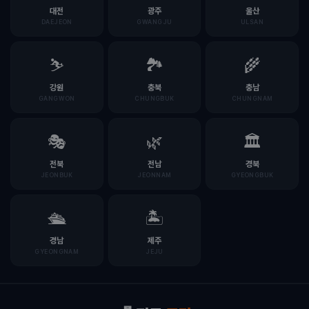
대전
광주
울산
DAEJEON
GWANGJU
ULSAN
⛷️
🏞️
🌾
강원
충북
충남
GANGWON
CHUNGBUK
CHUNGNAM
🎭
🌿
🏛️
전북
전남
경북
JEONBUK
JEONNAM
GYEONGBUK
🛳️
🏝️
경남
제주
GYEONGNAM
JEJU