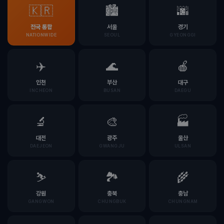
🇰🇷
🏙️
🌆
전국 통합
서울
경기
NATIONWIDE
SEOUL
GYEONGGI
✈️
🌊
🍎
인천
부산
대구
INCHEON
BUSAN
DAEGU
🔬
🎨
🏭
대전
광주
울산
DAEJEON
GWANGJU
ULSAN
⛷️
🏞️
🌾
강원
충북
충남
GANGWON
CHUNGBUK
CHUNGNAM