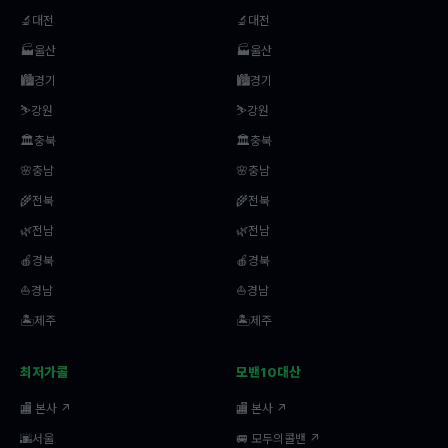
🔬대전
🔬대전
🏭울산
🏭울산
🏙️경기
🏙️경기
⛷️강원
⛷️강원
🏛️충북
🏛️충북
🌸충남
🌸충남
🌾전북
🌾전북
🌿전남
🌿전남
🍎경북
🍎경북
⛵경남
⛵경남
🏝️제주
🏝️제주
최저가콜
모밴10대산
🏬 본사 ↗
🏬 본사 ↗
🌆서울
🚐 모두의콜밴 ↗