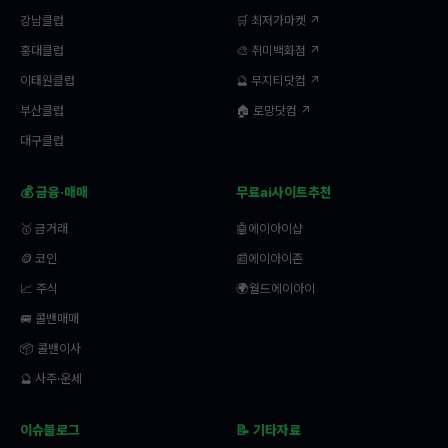
강남클럽
🛒 최저가마켓 ↗
홍대클럽
🎨 취미백화점 ↗
이태원클럽
🔮 무지티닷컴 ↗
부산클럽
🏠 로망닷컴 ↗
대구클럽
💰 금융·매매
무료ai사이트추천
🥇 금거래
🤖에이아이샵
🪙 코인
📰에이아이존
📈 주식
🌍월드에이아이
🚐 콜밴매매
📦 콜밴이사
🔮 사주·운세
이슈블로그
📝 기타자료