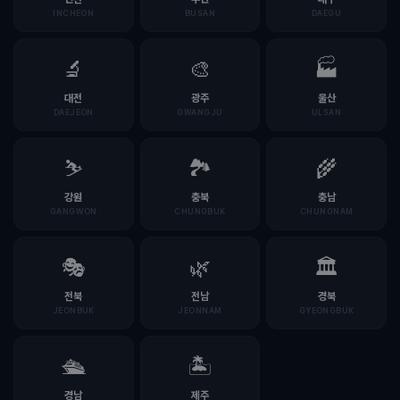
INCHEON
BUSAN
DAEGU
🔬
🎨
🏭
대전
광주
울산
DAEJEON
GWANGJU
ULSAN
⛷️
🏞️
🌾
강원
충북
충남
GANGWON
CHUNGBUK
CHUNGNAM
🎭
🌿
🏛️
전북
전남
경북
JEONBUK
JEONNAM
GYEONGBUK
🛳️
🏝️
경남
제주